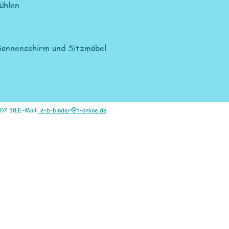
ühlen
Sonnenschirm und Sitzmöbel
07 38,E-Mail:
e-b-binder@t-online.de