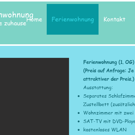
enwohnung
Home
Ferienwohnung
Kontakt
ne zuhause
Ferienwohnung (1. OG) 
(Preis auf Anfrage: Je
attraktiver der Preis.)
Ausstattung:
Separates Schlafzimme
Zustellbett (zusätzlic
Wohnzimmer mit zwei 
SAT-TV mit DVD-Play
kostenloses WLAN