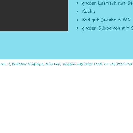
großer Esstisch mit St
Küche
Bad mit Dusche & WC
großer Südbalkon mit 
Str. 1, D-85567 Grafing b. München, Telefon: +49 8092 1764 und +49 1578 250 